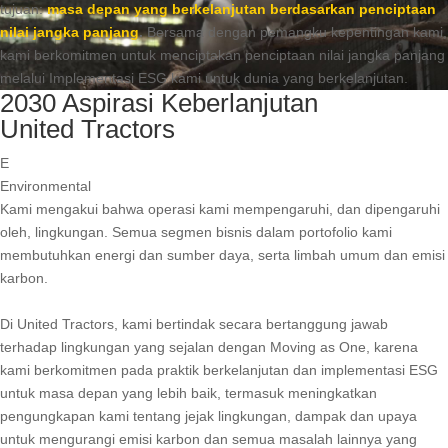
tujuan:
masa depan yang berkelanjutan berdasarkan penciptaan
nilai jangka panjang
.
Bersama dengan pemangku kepentingan kami,
kami berkomitmen untuk menciptakan penciptaan nilai jangka panjang
melalui Implementasi ESG kami untuk dunia yang berkelanjutan.
2030 Aspirasi Keberlanjutan
United Tractors
E
Environmental
Kami mengakui bahwa operasi kami mempengaruhi, dan dipengaruhi
oleh, lingkungan. Semua segmen bisnis dalam portofolio kami
membutuhkan energi dan sumber daya, serta limbah umum dan emisi
karbon.
Di United Tractors, kami bertindak secara bertanggung jawab
terhadap lingkungan yang sejalan dengan Moving as One, karena
kami berkomitmen pada praktik berkelanjutan dan implementasi ESG
untuk masa depan yang lebih baik, termasuk meningkatkan
pengungkapan kami tentang jejak lingkungan, dampak dan upaya
untuk mengurangi emisi karbon dan semua masalah lainnya yang