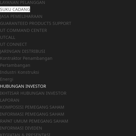
LAYANAN PELANGGAN
SUKU CADANG
JASA PEMELIHARAAN
GUARANTEED PRODUCTS SUPPORT
UT COMMAND CENTER
UTCALL
UT CONNECT
JARINGAN DISTRIBUSI
Kontraktor Penambangan
Pertambangan
Industri Konstruksi
Energi
HUBUNGAN INVESTOR
IKHTISAR HUBUNGAN INVESTOR
LAPORAN
KOMPOSISI PEMEGANG SAHAM
INFORMASI PEMEGANG SAHAM
RAPAT UMUM PEMEGANG SAHAM
INFORMASI DIVIDEN
KEGIATAN & PRESENTASI