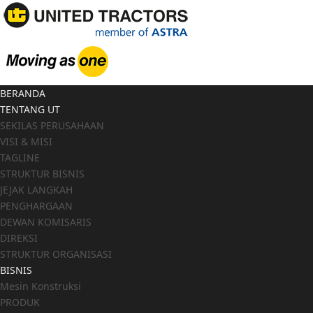
BERANDA
TENTANG UT
SEKILAS PERUSAHAAN
VISI & MISI
TAGLINE
STRUKTUR BISNIS
JEJAK LANGKAH
PENGHARGAAN
DEWAN KOMISARIS
DIREKSI
STRUKTUR ORGANISASI
BISNIS
Mesin Konstruksi
PRODUK