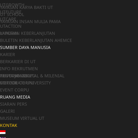
UTGROWTH
YAYASAN KARYA BAKTI UT
UTFUTURE
UT SCHOOL
UTCARE
YAYASAN INSAN MULIA PAMA
UTACTION
YAYASAN
LAPORAN KEBERLANJUTAN
BULETIN KEBERLANJUTAN AHEMCE
SUMBER DAYA MANUSIA
KARIER
BERKARIER DI UT
INFO REKRUTMEN
TANYA JAWAB
TENTANG CORPU
PROGRAM DIGITAL & MILENIAL
CORPORATE UNIVERSITY
METODE CORPU
METODE
EVENT CORPU
RUANG MEDIA
SIARAN PERS
GALERI
MUSEUM VIRTUAL UT
KONTAK