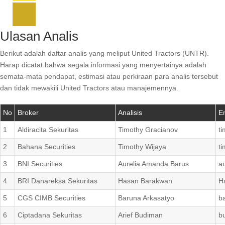
Ulasan Analis
Berikut adalah daftar analis yang meliput United Tractors (UNTR).
Harap dicatat bahwa segala informasi yang menyertainya adalah
semata-mata pendapat, estimasi atau perkiraan para analis tersebut
dan tidak mewakili United Tractors atau manajemennya.
No
Broker
Analisis
E
1
Aldiracita Sekuritas
Timothy Gracianov
t
2
Bahana Securities
Timothy Wijaya
t
3
BNI Securities
Aurelia Amanda Barus
au
4
BRI Danareksa Sekuritas
Hasan Barakwan
H
5
CGS CIMB Securities
Baruna Arkasatyo
b
6
Ciptadana Sekuritas
Arief Budiman
b