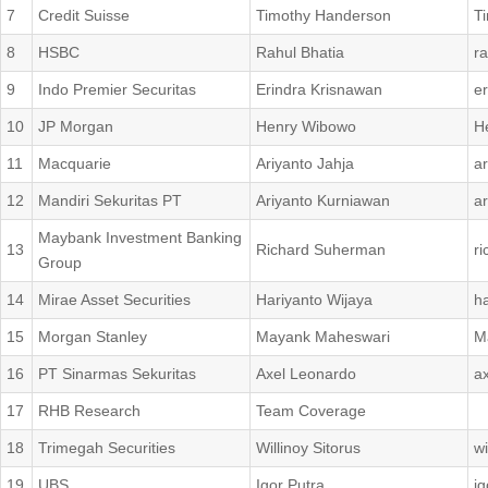
7
Credit Suisse
Timothy Handerson
T
8
HSBC
Rahul Bhatia
r
9
Indo Premier Securitas
Erindra Krisnawan
e
10
JP Morgan
Henry Wibowo
H
11
Macquarie
Ariyanto Jahja
a
12
Mandiri Sekuritas PT
Ariyanto Kurniawan
a
Maybank Investment Banking
13
Richard Suherman
r
Group
14
Mirae Asset Securities
Hariyanto Wijaya
h
15
Morgan Stanley
Mayank Maheswari
M
16
PT Sinarmas Sekuritas
Axel Leonardo
a
17
RHB Research
Team Coverage
18
Trimegah Securities
Willinoy Sitorus
w
19
UBS
Igor Putra
i